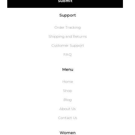
Submit
Support
Order Tracking
Shipping and Returns
Customer Support
FAQ
Menu
Home
Shop
Blog
About Us
Contact Us
Women