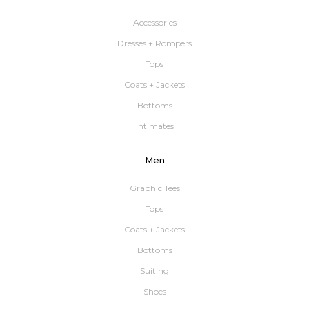
Accessories
Dresses + Rompers
Tops
Coats + Jackets
Bottoms
Intimates
Men
Graphic Tees
Tops
Coats + Jackets
Bottoms
Suiting
Shoes