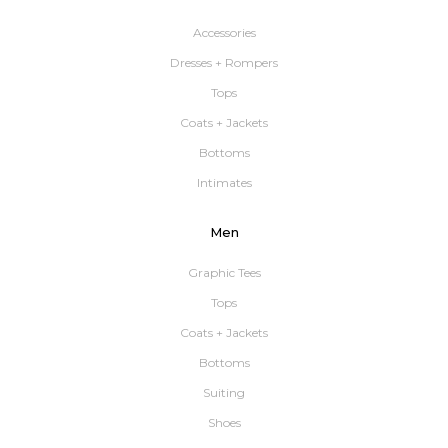
Accessories
Dresses + Rompers
Tops
Coats + Jackets
Bottoms
Intimates
Men
Graphic Tees
Tops
Coats + Jackets
Bottoms
Suiting
Shoes