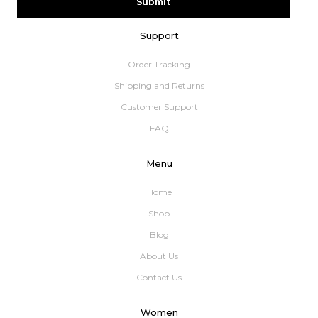
Submit
Support
Order Tracking
Shipping and Returns
Customer Support
FAQ
Menu
Home
Shop
Blog
About Us
Contact Us
Women